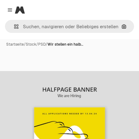
Magnific
Close menu
Nach B
Startseite
/
Stock
/
PSD
/
Wir stellen ein halb…