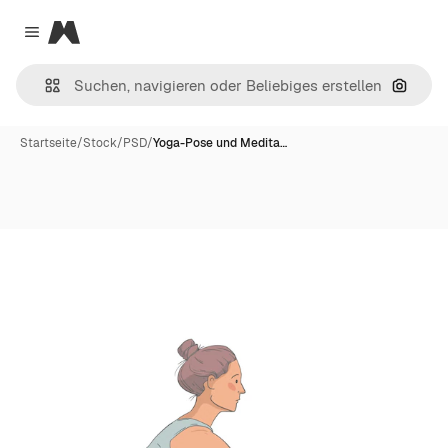
Magnific
Close menu
Nach B
Startseite
/
Stock
/
PSD
/
Yoga-Pose und Medita…