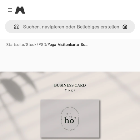
Magnific
Close menu
Nach B
Startseite
/
Stock
/
PSD
/
Yoga-Visitenkarte-Sc…