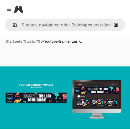
Magnific
Close menu
Nach B
Startseite
/
Stock
/
PSD
/
YouTube-Banner zur F…