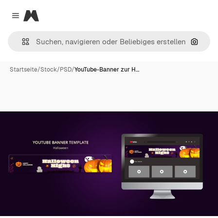
Magnific
Close menu
Nach B
Startseite
/
Stock
/
PSD
/
YouTube-Banner zur H…