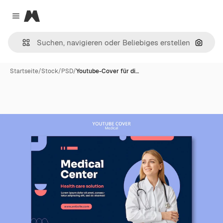
Magnific
Close menu
Nach B
Startseite
/
Stock
/
PSD
/
Youtube-Cover für di…