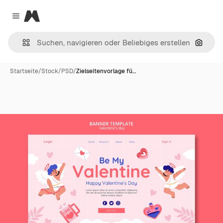
Magnific
Close menu
Nach B
Startseite
/
Stock
/
PSD
/
Zielseitenvorlage fü…