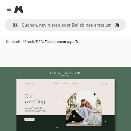
Magnific
Close menu
Nach B
Startseite
/
Stock
/
PSD
/
Zielseitenvorlage fü…