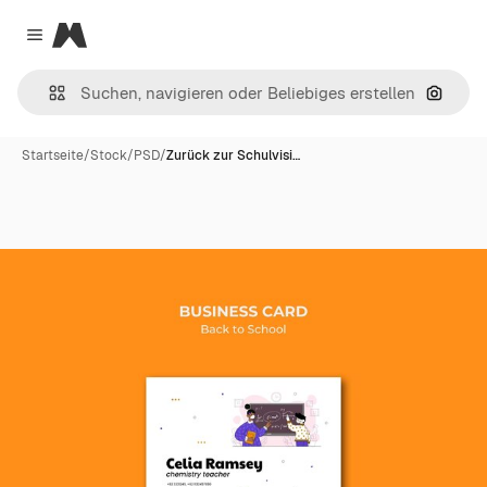
Magnific
Close menu
Nach B
Startseite
/
Stock
/
PSD
/
Zurück zur Schulvisi…