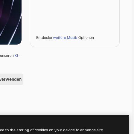
Entdecke
weitere Musik
-Optionen
u unseren
KI-
 verwenden
Premium
Premium
Premium
Premium
ree to the storing of cookies on your device to enhance site