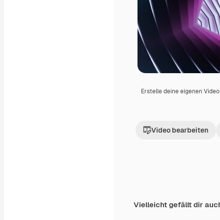
Erstelle deine eigenen Vide
Video bearbeiten
Vielleicht gefällt dir auc
Premium
Premium