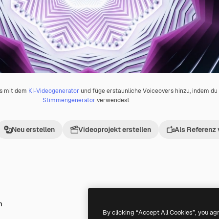
os mit dem
KI-Videogenerator
und füge erstaunliche Voiceovers hinzu, indem d
Stimmengenerator
verwendest
Neu erstellen
Videoprojekt erstellen
Als Referenz
h
Premium
Premium
By clicking “Accept All Cookies”, you ag