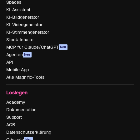
Spaces
KI-Assistent
KI-Bildgenerator
KI-Videogenerator
KI-Stimmengenerator
Stock-Inhalte
MCP für Claude/ChatGPT
Neu
Agenten
Neu
API
Mobile App
Alle Magnific-Tools
Loslegen
Academy
Dokumentation
Support
AGB
Datenschutzerklärung
Originale
Neu