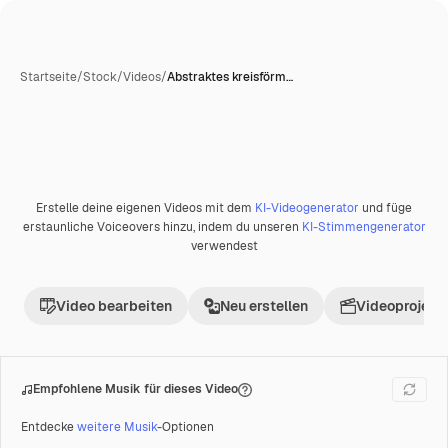
Startseite
/
Stock
/
Videos
/
Abstraktes kreisförm…
Erstelle deine eigenen Videos mit dem
KI-Videogenerator
und füge
erstaunliche Voiceovers hinzu, indem du unseren
KI-Stimmengenerator
verwendest
Video bearbeiten
Neu erstellen
Videoprojekt 
Empfohlene Musik für dieses Video
Entdecke
weitere Musik
-Optionen