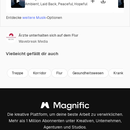
Ambient
,
Laid Back
,
Peaceful
,
Hopeful
Entdecke
weitere Musik
-Optionen
Ärzte unterhalten sich auf dem Flur
Wavebreak Media
Vielleicht gefällt dir auch
Premium
Premium
Treppe
Korridor
Flur
Gesundheitswesen
Krankenh
Die kreative Plattform, um deine beste Arbeit zu verwirklichen.
Mehr als 1 Million Abonnenten unter Kreativen, Unternehmen,
Agenturen und Studios.