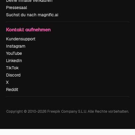
Deine Inhalte verkaufen
Pressesaal
Suchst du nach magnific.ai
Kontakt aufnehmen
Kundensupport
Instagram
YouTube
LinkedIn
TikTok
Discord
X
Reddit
Copyright © 2010-
2026
Freepik Company S.L.U.
Alle Rechte vorbehalten
.