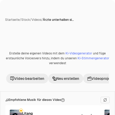
Startseite
/
Stock
/
Videos
/
Ärzte unterhalten si…
Erstelle deine eigenen Videos mit dem
KI-Videogenerator
und füge
erstaunliche Voiceovers hinzu, indem du unseren
KI-Stimmengenerator
verwendest
Video bearbeiten
Neu erstellen
Videoprojekt 
Empfohlene Musik für dieses Video
Litang