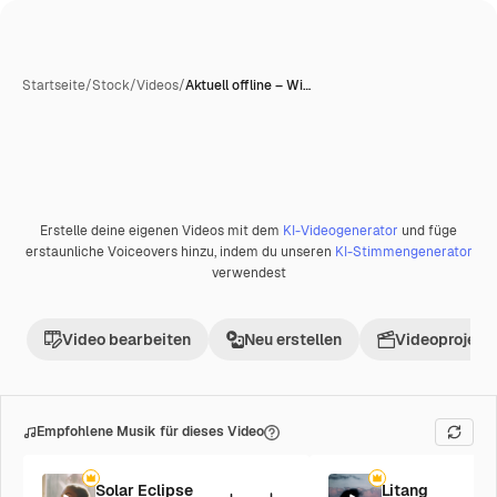
Startseite
/
Stock
/
Videos
/
Aktuell offline – Wi…
Erstelle deine eigenen Videos mit dem
KI-Videogenerator
und füge
erstaunliche Voiceovers hinzu, indem du unseren
KI-Stimmengenerator
verwendest
Video bearbeiten
Neu erstellen
Videoprojekt 
Empfohlene Musik für dieses Video
Solar Eclipse
Litang