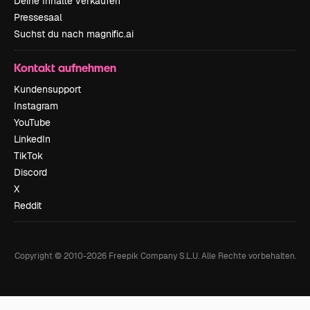
Deine Inhalte verkaufen
Pressesaal
Suchst du nach magnific.ai
Kontakt aufnehmen
Kundensupport
Instagram
YouTube
LinkedIn
TikTok
Discord
X
Reddit
Copyright © 2010-
2026
Freepik Company S.L.U.
Alle Rechte vorbehalten
.