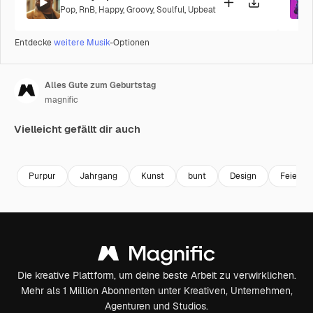
Pop
,
RnB
,
Happy
,
Groovy
,
Soulful
,
Upbeat
Entdecke
weitere Musik
-Optionen
Alles Gute zum Geburtstag
magnific
Vielleicht gefällt dir auch
Premium
Premium
Generiert v
Purpur
Jahrgang
Kunst
bunt
Design
Feier
Die kreative Plattform, um deine beste Arbeit zu verwirklichen.
Mehr als 1 Million Abonnenten unter Kreativen, Unternehmen,
Agenturen und Studios.