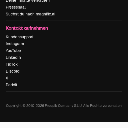
Deine Inhalte verkaufen
Pressesaal
Suchst du nach magnific.ai
Kontakt aufnehmen
Kundensupport
Instagram
YouTube
LinkedIn
TikTok
Discord
X
Reddit
Copyright © 2010-
2026
Freepik Company S.L.U.
Alle Rechte vorbehalten
.