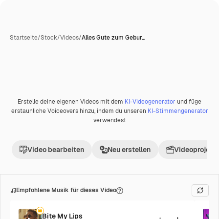
Startseite
/
Stock
/
Videos
/
Alles Gute zum Gebur…
Erstelle deine eigenen Videos mit dem
KI-Videogenerator
und füge
erstaunliche Voiceovers hinzu, indem du unseren
KI-Stimmengenerator
verwendest
Video bearbeiten
Neu erstellen
Videoprojekt 
Empfohlene Musik für dieses Video
Bite My Lips