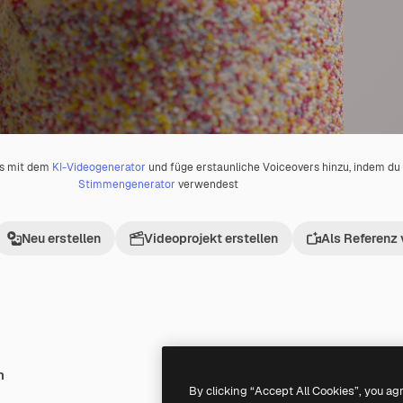
os mit dem
KI-Videogenerator
und füge erstaunliche Voiceovers hinzu, indem d
Stimmengenerator
verwendest
Neu erstellen
Videoprojekt erstellen
Als Referenz
h
By clicking “Accept All Cookies”, you ag