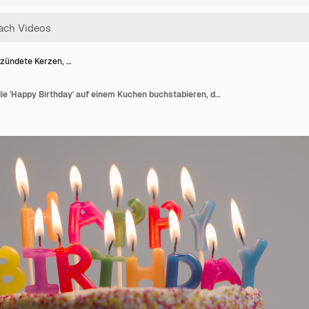
zündete Kerzen, …
Angezündete Kerzen, die 'Happy Birthday' auf einem Kuchen buchstabieren, der vor grauem Studiohintergrund ausgeblasen wird