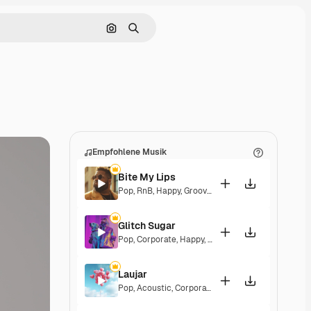
Nach Bild suchen
Suchen
Empfohlene Musik
Bite My Lips
Pop
,
RnB
,
Happy
,
Groovy
,
Soulful
,
Upbeat
Glitch Sugar
Pop
,
Corporate
,
Happy
,
Groovy
,
Upbeat
Laujar
Pop
,
Acoustic
,
Corporate
,
Happy
,
Hopeful
,
Sentim