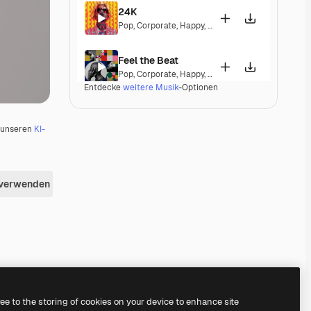
24K
Pop
,
Corporate
,
Happy
,
Energetic
,
Playful
,
Exciting
Feel the Beat
Pop
,
Corporate
,
Happy
,
Groovy
,
Energetic
,
Exciting
Entdecke
weitere Musik
-Optionen
A Special Morning
Pop
,
Corporate
,
Happy
,
Laid Back
,
Peaceful
,
Hope
u unseren
KI-
Dominion
Pop
,
Electronic
,
Corporate
,
Happy
,
Groovy
,
Energet
 verwenden
Fine Day Anthem
Pop
,
Corporate
,
Happy
,
Groovy
,
Peaceful
,
Hopeful
,
A Different Life
Pop
,
Corporate
,
Happy
,
Groovy
,
Energetic
Premium
Premium
Generiert von KI
ree to the storing of cookies on your device to enhance site