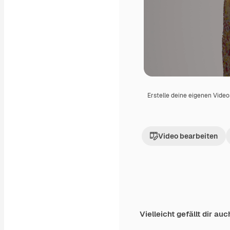
Erstelle deine eigenen Vide
Video bearbeiten
Vielleicht gefällt dir auc
Premium
Premium
Generiert von KI