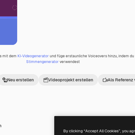
os mit dem
KI-Videogenerator
und füge erstaunliche Voiceovers hinzu, indem d
Stimmengenerator
verwendest
Neu erstellen
Videoprojekt erstellen
Als Referenz
h
By clicking “Accept All Cookies”, you ag