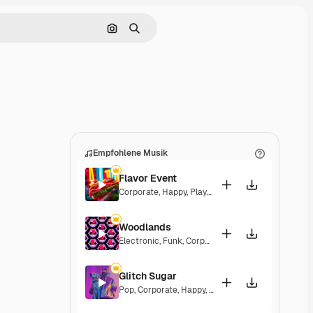
Nach Bild suchen
Suchen
Empfohlene Musik
Flavor Event
Corporate
,
Happy
,
Playful
Woodlands
Electronic
,
Funk
,
Corporate
,
Happy
,
Groovy
,
Energe
Glitch Sugar
Pop
,
Corporate
,
Happy
,
Groovy
,
Upbeat