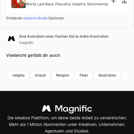
World
,
Laid Back
,
Peaceful
,
Hopeful
,
Sentimental
Entdecke
weitere Musik
-Optionen
Eine Animation einer flachen Eid al-Adha Illustration
magnific
Vielleicht gefällt dir auch
Premium
Premium
religiös
Urlaub
Religion
Feier
Illustration
Mus
Die kreative Plattform, um deine beste Arbeit zu verwirklichen.
Mehr als 1 Million Abonnenten unter Kreativen, Unternehmen,
Agenturen und Studios.