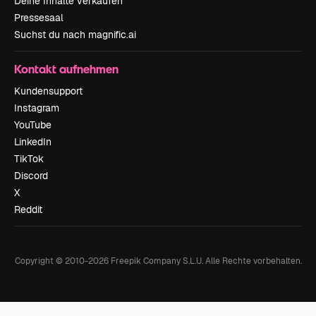
Deine Inhalte verkaufen
Pressesaal
Suchst du nach magnific.ai
Kontakt aufnehmen
Kundensupport
Instagram
YouTube
LinkedIn
TikTok
Discord
X
Reddit
Copyright © 2010-
2026
Freepik Company S.L.U.
Alle Rechte vorbehalten
.