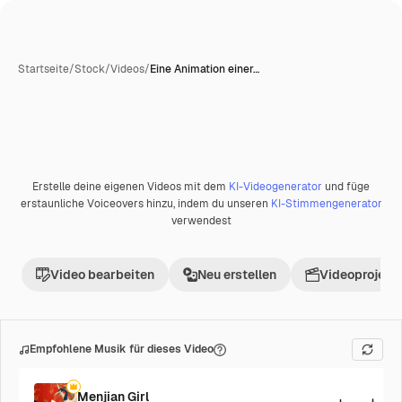
Startseite
/
Stock
/
Videos
/
Eine Animation einer…
Erstelle deine eigenen Videos mit dem
KI-Videogenerator
und füge
erstaunliche Voiceovers hinzu, indem du unseren
KI-Stimmengenerator
verwendest
Video bearbeiten
Neu erstellen
Videoprojekt 
Empfohlene Musik für dieses Video
Menjian Girl