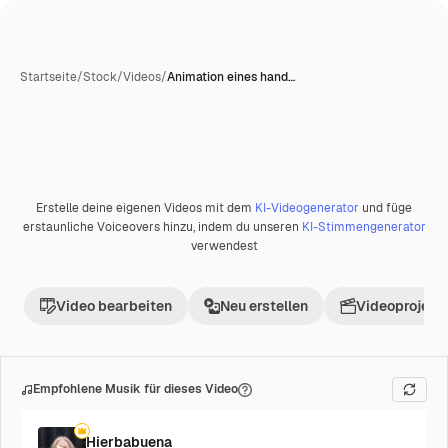
Startseite
/
Stock
/
Videos
/
Animation eines hand…
Erstelle deine eigenen Videos mit dem
KI-Videogenerator
und füge
erstaunliche Voiceovers hinzu, indem du unseren
KI-Stimmengenerator
verwendest
Video bearbeiten
Neu erstellen
Videoprojekt 
Empfohlene Musik für dieses Video
Hierbabuena