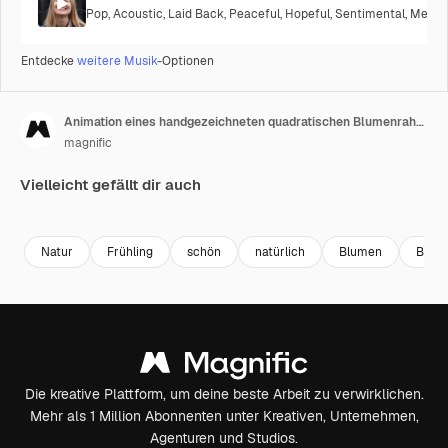
Pop
,
Acoustic
,
Laid Back
,
Peaceful
,
Hopeful
,
Sentimental
,
Melanc
Entdecke
weitere Musik
-Optionen
Animation eines handgezeichneten quadratischen Blumenrahmen-Hintergrunds
magnific
Vielleicht gefällt dir auch
Premium
Premium
Generiert von KI
Natur
Frühling
schön
natürlich
Blumen
Blum
Die kreative Plattform, um deine beste Arbeit zu verwirklichen.
Mehr als 1 Million Abonnenten unter Kreativen, Unternehmen,
Agenturen und Studios.