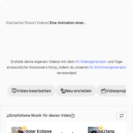
Startseite
/
Stock
/
Videos
/
Eine Animation einer…
Erstelle deine eigenen Videos mit dem
KI-Videogenerator
und füge
erstaunliche Voiceovers hinzu, indem du unseren
KI-Stimmengenerator
verwendest
Video bearbeiten
Neu erstellen
Videoprojekt 
Empfohlene Musik für dieses Video
Solar Eclipse
Litang