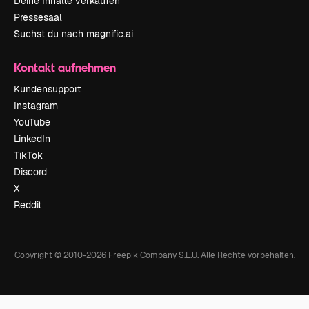
Deine Inhalte verkaufen
Pressesaal
Suchst du nach magnific.ai
Kontakt aufnehmen
Kundensupport
Instagram
YouTube
LinkedIn
TikTok
Discord
X
Reddit
Copyright © 2010-
2026
Freepik Company S.L.U.
Alle Rechte vorbehalten
.