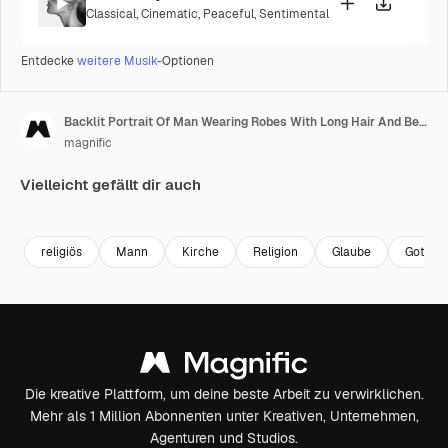
Classical
,
Cinematic
,
Peaceful
,
Sentimental
Entdecke
weitere Musik
-Optionen
Backlit Portrait Of Man Wearing Robes With Long Hair And Beard Representing Figure Of Jesus Christ 2
magnific
Vielleicht gefällt dir auch
religiös
Mann
Kirche
Religion
Glaube
Gott
Die kreative Plattform, um deine beste Arbeit zu verwirklichen.
Mehr als 1 Million Abonnenten unter Kreativen, Unternehmen,
Agenturen und Studios.