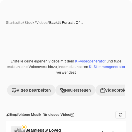
Startseite
/
Stock
/
Videos
/
Backlit Portrait Of …
Erstelle deine eigenen Videos mit dem
KI-Videogenerator
und füge
erstaunliche Voiceovers hinzu, indem du unseren
KI-Stimmengenerator
verwendest
Video bearbeiten
Neu erstellen
Videoprojekt 
Empfohlene Musik für dieses Video
Seamlessly Loved