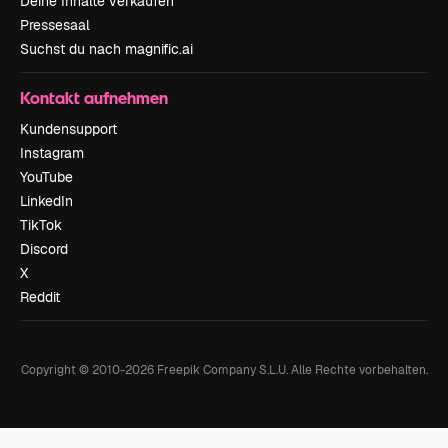
Deine Inhalte verkaufen
Pressesaal
Suchst du nach magnific.ai
Kontakt aufnehmen
Kundensupport
Instagram
YouTube
LinkedIn
TikTok
Discord
X
Reddit
Copyright © 2010-
2026
Freepik Company S.L.U.
Alle Rechte vorbehalten
.