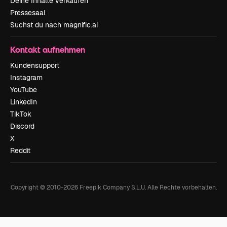
Deine Inhalte verkaufen
Pressesaal
Suchst du nach magnific.ai
Kontakt aufnehmen
Kundensupport
Instagram
YouTube
LinkedIn
TikTok
Discord
X
Reddit
Copyright © 2010-
2026
Freepik Company S.L.U.
Alle Rechte vorbehalten
.