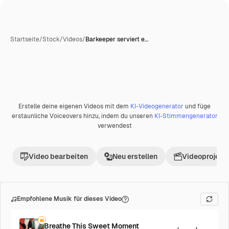
Startseite
/
Stock
/
Videos
/
Barkeeper serviert e…
Erstelle deine eigenen Videos mit dem
KI-Videogenerator
und füge
erstaunliche Voiceovers hinzu, indem du unseren
KI-Stimmengenerator
verwendest
Video bearbeiten
Neu erstellen
Videoprojekt 
Empfohlene Musik für dieses Video
Breathe This Sweet Moment