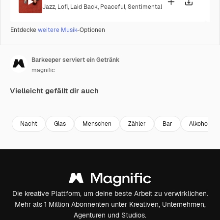
Jazz
,
Lofi
,
Laid Back
,
Peaceful
,
Sentimental
Entdecke
weitere Musik
-Optionen
Barkeeper serviert ein Getränk
magnific
Vielleicht gefällt dir auch
Premium
Premium
Generiert von KI
Premium
Premium
Nacht
Glas
Menschen
Zähler
Bar
Alkohol
Die kreative Plattform, um deine beste Arbeit zu verwirklichen.
Mehr als 1 Million Abonnenten unter Kreativen, Unternehmen,
Agenturen und Studios.