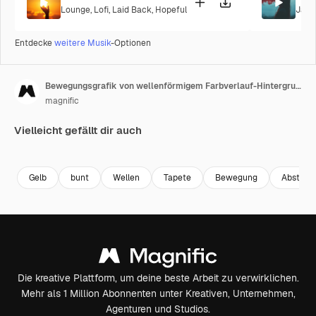
Lounge
,
Lofi
,
Laid Back
,
Hopeful
Jazz
Entdecke
weitere Musik
-Optionen
Bewegungsgrafik von wellenförmigem Farbverlauf-Hintergrund
magnific
Vielleicht gefällt dir auch
Gelb
bunt
Wellen
Tapete
Bewegung
Abstrak
Die kreative Plattform, um deine beste Arbeit zu verwirklichen.
Mehr als 1 Million Abonnenten unter Kreativen, Unternehmen,
Agenturen und Studios.