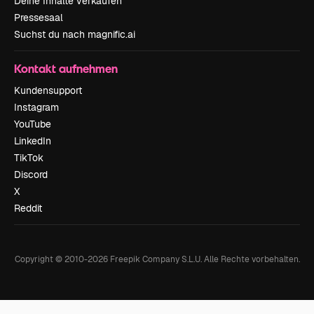
Deine Inhalte verkaufen
Pressesaal
Suchst du nach magnific.ai
Kontakt aufnehmen
Kundensupport
Instagram
YouTube
LinkedIn
TikTok
Discord
X
Reddit
Copyright © 2010-
2026
Freepik Company S.L.U.
Alle Rechte vorbehalten
.