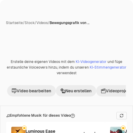
Startseite
/
Stock
/
Videos
/
Bewegungsgrafik von …
Erstelle deine eigenen Videos mit dem
KI-Videogenerator
und füge
erstaunliche Voiceovers hinzu, indem du unseren
KI-Stimmengenerator
verwendest
Video bearbeiten
Neu erstellen
Videoprojekt 
Empfohlene Musik für dieses Video
Luminous Ease
Jaz