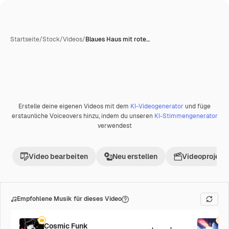
Startseite
/
Stock
/
Videos
/
Blaues Haus mit rote…
Erstelle deine eigenen Videos mit dem
KI-Videogenerator
und füge
erstaunliche Voiceovers hinzu, indem du unseren
KI-Stimmengenerator
verwendest
Video bearbeiten
Neu erstellen
Videoprojekt 
Empfohlene Musik für dieses Video
Cosmic Funk
F