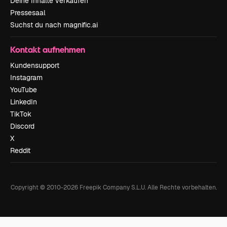
Deine Inhalte verkaufen
Pressesaal
Suchst du nach magnific.ai
Kontakt aufnehmen
Kundensupport
Instagram
YouTube
LinkedIn
TikTok
Discord
X
Reddit
Copyright © 2010-
2026
Freepik Company S.L.U.
Alle Rechte vorbehalten
.