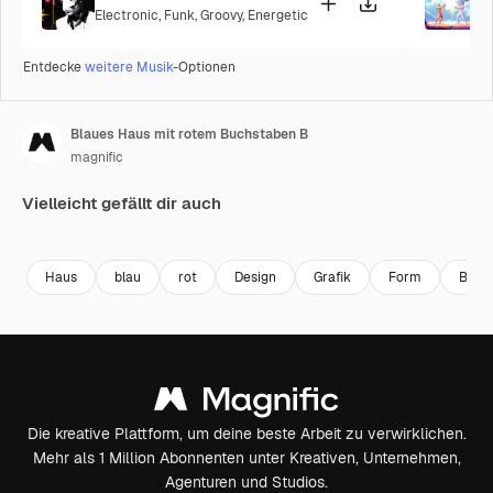
Electronic
,
Funk
,
Groovy
,
Energetic
P
Entdecke
weitere Musik
-Optionen
Blaues Haus mit rotem Buchstaben B
magnific
Vielleicht gefällt dir auch
Haus
blau
rot
Design
Grafik
Form
Buch
Die kreative Plattform, um deine beste Arbeit zu verwirklichen.
Mehr als 1 Million Abonnenten unter Kreativen, Unternehmen,
Agenturen und Studios.