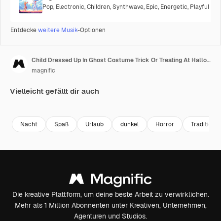
Pop
,
Electronic
,
Children
,
Synthwave
,
Epic
,
Energetic
,
Playful
Entdecke
weitere Musik
-Optionen
Child Dressed Up In Ghost Costume Trick Or Treating At Halloween Scaring People Running Around Against Black Background 1
magnific
Vielleicht gefällt dir auch
Nacht
Spaß
Urlaub
dunkel
Horror
Tradition
Die kreative Plattform, um deine beste Arbeit zu verwirklichen.
Mehr als 1 Million Abonnenten unter Kreativen, Unternehmen,
Agenturen und Studios.