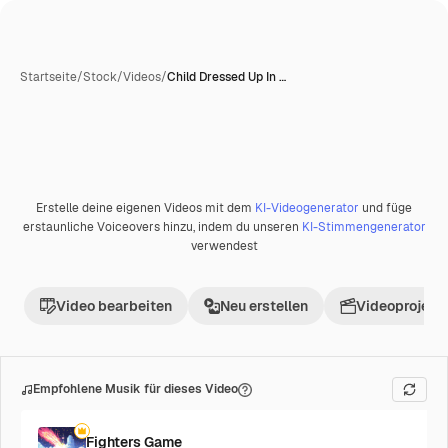
Startseite
/
Stock
/
Videos
/
Child Dressed Up In …
Erstelle deine eigenen Videos mit dem
KI-Videogenerator
und füge
erstaunliche Voiceovers hinzu, indem du unseren
KI-Stimmengenerator
verwendest
Video bearbeiten
Neu erstellen
Videoprojekt 
Empfohlene Musik für dieses Video
Fighters Game