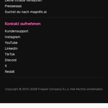
Deine Inhalte verkaufen
Pressesaal
Suchst du nach magnific.ai
Kontakt aufnehmen
Kundensupport
Instagram
YouTube
LinkedIn
TikTok
Discord
X
Reddit
Copyright © 2010-
2026
Freepik Company S.L.U.
Alle Rechte vorbehalten
.