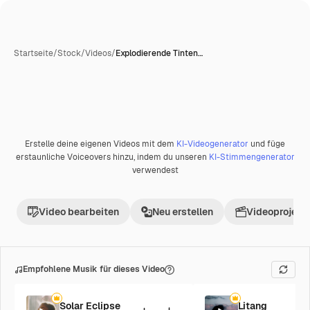
Startseite
/
Stock
/
Videos
/
Explodierende Tinten…
KI-generiert
Erstelle deine eigenen Videos mit dem
KI-Videogenerator
und füge
erstaunliche Voiceovers hinzu, indem du unseren
KI-Stimmengenerator
verwendest
Video bearbeiten
Neu erstellen
Videoprojekt 
Empfohlene Musik für dieses Video
Solar Eclipse
Litang