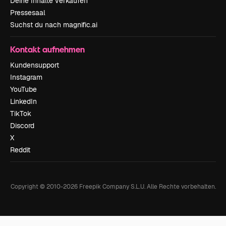
Deine Inhalte verkaufen
Pressesaal
Suchst du nach magnific.ai
Kontakt aufnehmen
Kundensupport
Instagram
YouTube
LinkedIn
TikTok
Discord
X
Reddit
Copyright © 2010-
2026
Freepik Company S.L.U.
Alle Rechte vorbehalten
.