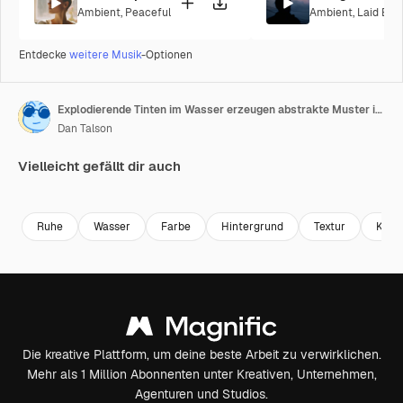
Ambient
,
Peaceful
Ambient
,
Laid Bac
Entdecke
weitere Musik
-Optionen
Explodierende Tinten im Wasser erzeugen abstrakte Muster in KI
Dan Talson
Vielleicht gefällt dir auch
Generiert von KI
Premium
Premium
Generiert v
Ruhe
Wasser
Farbe
Hintergrund
Textur
Kuns
Die kreative Plattform, um deine beste Arbeit zu verwirklichen.
Mehr als 1 Million Abonnenten unter Kreativen, Unternehmen,
Agenturen und Studios.