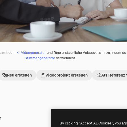
os mit dem
KI-Videogenerator
und füge erstaunliche Voiceovers hinzu, indem d
Stimmengenerator
verwendest
Neu erstellen
Videoprojekt erstellen
Als Referenz
h
By clicking “Accept All Cookies”, you ag