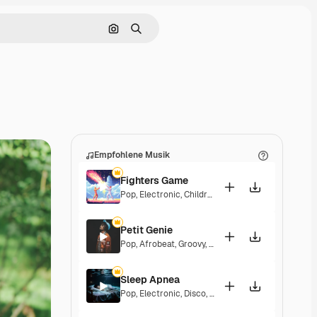
Nach Bild suchen
Suchen
Empfohlene Musik
Fighters Game
Pop
,
Electronic
,
Children
,
Synthwave
,
Epic
,
Energe
Petit Genie
Pop
,
Afrobeat
,
Groovy
,
Energetic
,
Upbeat
Sleep Apnea
Pop
,
Electronic
,
Disco
,
Groovy
,
Energetic
,
Soulful
,