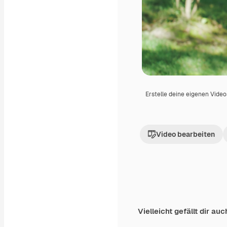
Erstelle deine eigenen Vide
Video bearbeiten
Vielleicht gefällt dir auc
Premium
Premium