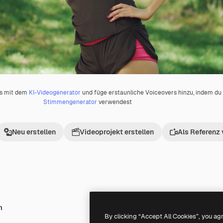
os mit dem
KI-Videogenerator
und füge erstaunliche Voiceovers hinzu, indem d
Stimmengenerator
verwendest
Neu erstellen
Videoprojekt erstellen
Als Referenz
h
Premium
Premium
By clicking “Accept All Cookies”, you ag