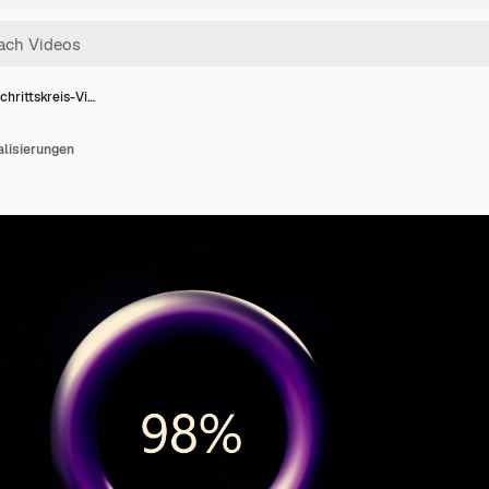
chrittskreis-Vi…
alisierungen