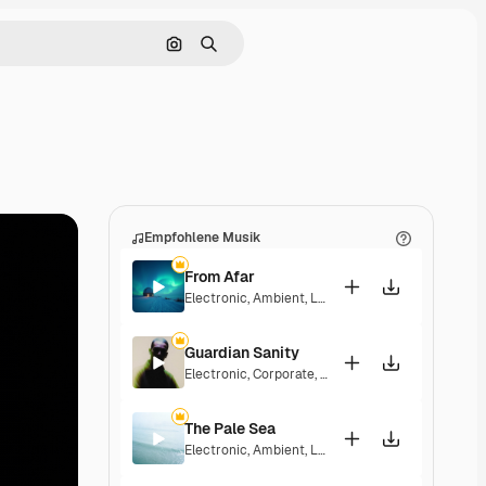
Nach Bild suchen
Suchen
Empfohlene Musik
From Afar
Electronic
,
Ambient
,
Laid Back
,
Peaceful
,
Sentime
Guardian Sanity
Electronic
,
Corporate
,
Dramatic
,
Energetic
,
Peace
The Pale Sea
Electronic
,
Ambient
,
Laid Back
,
Peaceful
,
Playful
,