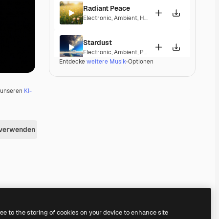
Radiant Peace
Electronic
,
Ambient
,
Happy
,
Peaceful
Stardust
Electronic
,
Ambient
,
Peaceful
,
Soulful
Entdecke
weitere Musik
-Optionen
Ozone
Electronic
,
Ambient
,
Corporate
,
Laid Back
,
Peacef
u unseren
KI-
Ordel
Electronic
,
Ambient
,
Laid Back
,
Peaceful
,
Hopeful
 verwenden
Nebula Nights
Electronic
,
Ambient
,
Peaceful
Londonderry Air
Electronic
,
Lounge
,
Ambient
,
Laid Back
,
Peaceful
Premium
Premium
Premium
Premium
ree to the storing of cookies on your device to enhance site