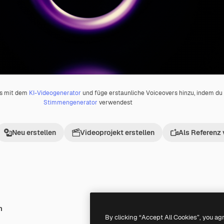
os mit dem
KI-Videogenerator
und füge erstaunliche Voiceovers hinzu, indem d
Stimmengenerator
verwendest
Neu erstellen
Videoprojekt erstellen
Als Referenz
h
Premium
Premium
By clicking “Accept All Cookies”, you ag