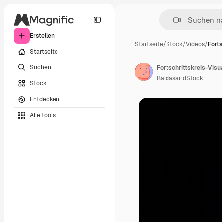
Erstellen
Startseite
/
Stock
/
Videos
/
Forts
Startseite
Suchen
Fortschrittskreis-Visu
BaldasaridStock
Stock
Entdecken
Alle tools