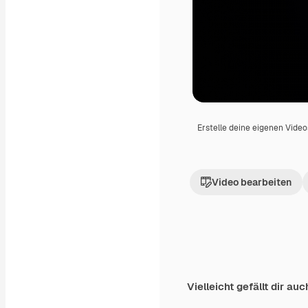
Erstelle deine eigenen Vide
Video bearbeiten
Vielleicht gefällt dir auc
Premium
Premium