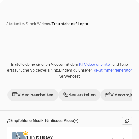
Startseite
/
Stock
/
Videos
/
Frau steht auf Lapto…
Erstelle deine eigenen Videos mit dem
KI-Videogenerator
und füge
erstaunliche Voiceovers hinzu, indem du unseren
KI-Stimmengenerator
verwendest
Video bearbeiten
Neu erstellen
Videoprojekt 
Empfohlene Musik für dieses Video
Run It Heavy