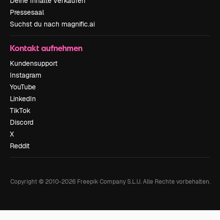
Deine Inhalte verkaufen
Pressesaal
Suchst du nach magnific.ai
Kontakt aufnehmen
Kundensupport
Instagram
YouTube
LinkedIn
TikTok
Discord
X
Reddit
Copyright © 2010-
2026
Freepik Company S.L.U.
Alle Rechte vorbehalten
.