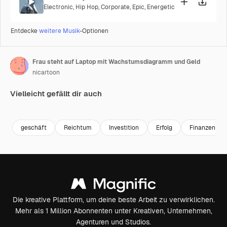
Electronic
,
Hip Hop
,
Corporate
,
Epic
,
Energetic
Entdecke
weitere Musik
-Optionen
Frau steht auf Laptop mit Wachstumsdiagramm und Geld
nicartoon
Vielleicht gefällt dir auch
Premium
Premium
Premium
Premium
geschäft
Reichtum
Investition
Erfolg
Finanzen
Die kreative Plattform, um deine beste Arbeit zu verwirklichen.
Mehr als 1 Million Abonnenten unter Kreativen, Unternehmen,
Agenturen und Studios.