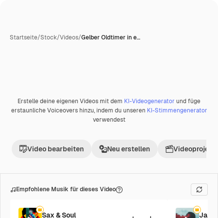
Startseite
/
Stock
/
Videos
/
Gelber Oldtimer in e…
Erstelle deine eigenen Videos mit dem
KI-Videogenerator
und füge
erstaunliche Voiceovers hinzu, indem du unseren
KI-Stimmengenerator
verwendest
Video bearbeiten
Neu erstellen
Videoprojekt 
Empfohlene Musik für dieses Video
Sax & Soul
Jazz