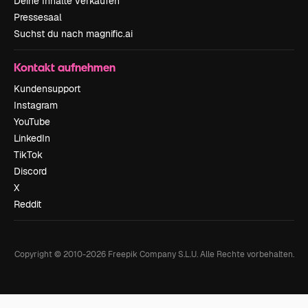
Deine Inhalte verkaufen
Pressesaal
Suchst du nach magnific.ai
Kontakt aufnehmen
Kundensupport
Instagram
YouTube
LinkedIn
TikTok
Discord
X
Reddit
Copyright © 2010-
2026
Freepik Company S.L.U.
Alle Rechte vorbehalten
.