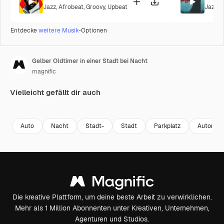
Jazz
,
Afrobeat
,
Groovy
,
Upbeat
Jazz
,
L
Entdecke
weitere Musik
-Optionen
Gelber Oldtimer in einer Stadt bei Nacht
magnific
Vielleicht gefällt dir auch
Auto
Nacht
Stadt-
Stadt
Parkplatz
Automobi
Die kreative Plattform, um deine beste Arbeit zu verwirklichen.
Mehr als 1 Million Abonnenten unter Kreativen, Unternehmen,
Agenturen und Studios.