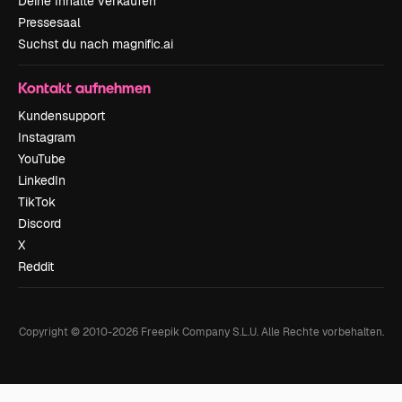
Deine Inhalte verkaufen
Pressesaal
Suchst du nach magnific.ai
Kontakt aufnehmen
Kundensupport
Instagram
YouTube
LinkedIn
TikTok
Discord
X
Reddit
Copyright © 2010-
2026
Freepik Company S.L.U.
Alle Rechte vorbehalten
.