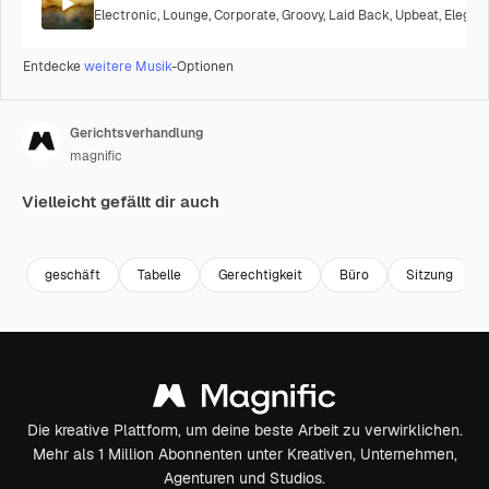
Electronic
,
Lounge
,
Corporate
,
Groovy
,
Laid Back
,
Upbeat
,
Elegan
Entdecke
weitere Musik
-Optionen
Gerichtsverhandlung
magnific
Vielleicht gefällt dir auch
Premium
Premium
Generiert von KI
Premium
Premium
Generiert v
geschäft
Tabelle
Gerechtigkeit
Büro
Sitzung
Die kreative Plattform, um deine beste Arbeit zu verwirklichen.
Mehr als 1 Million Abonnenten unter Kreativen, Unternehmen,
Agenturen und Studios.