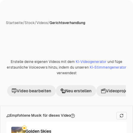
Startseite
/
Stock
/
Videos
/
Gerichtsverhandlung
Erstelle deine eigenen Videos mit dem
KI-Videogenerator
und füge
erstaunliche Voiceovers hinzu, indem du unseren
KI-Stimmengenerator
verwendest
Video bearbeiten
Neu erstellen
Videoprojekt 
Empfohlene Musik für dieses Video
Golden Skies