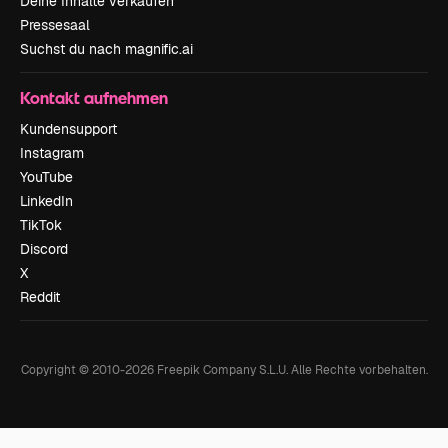
Deine Inhalte verkaufen
Pressesaal
Suchst du nach magnific.ai
Kontakt aufnehmen
Kundensupport
Instagram
YouTube
LinkedIn
TikTok
Discord
X
Reddit
Copyright © 2010-
2026
Freepik Company S.L.U.
Alle Rechte vorbehalten
.