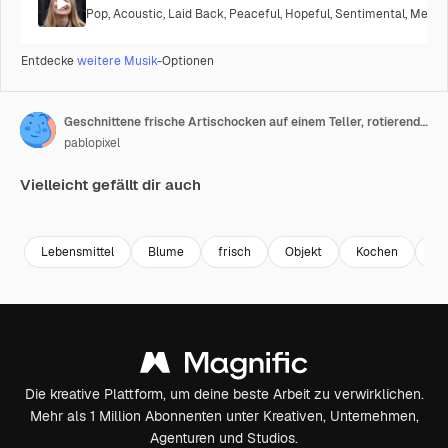
Pop
,
Acoustic
,
Laid Back
,
Peaceful
,
Hopeful
,
Sentimental
,
Melanc
Entdecke
weitere Musik
-Optionen
Geschnittene frische Artischocken auf einem Teller, rotierend. Nahaufnahme. Niemand zu sehen.
pablopixel
Vielleicht gefällt dir auch
Premium
Premium
Generiert von KI
Premium
Premium
Generiert v
Lebensmittel
Blume
frisch
Objekt
Kochen
cl
Die kreative Plattform, um deine beste Arbeit zu verwirklichen.
Mehr als 1 Million Abonnenten unter Kreativen, Unternehmen,
Agenturen und Studios.