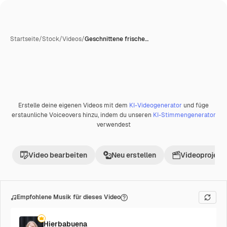
Startseite
/
Stock
/
Videos
/
Geschnittene frische…
Erstelle deine eigenen Videos mit dem
KI-Videogenerator
und füge
erstaunliche Voiceovers hinzu, indem du unseren
KI-Stimmengenerator
verwendest
Video bearbeiten
Neu erstellen
Videoprojekt 
Empfohlene Musik für dieses Video
Hierbabuena