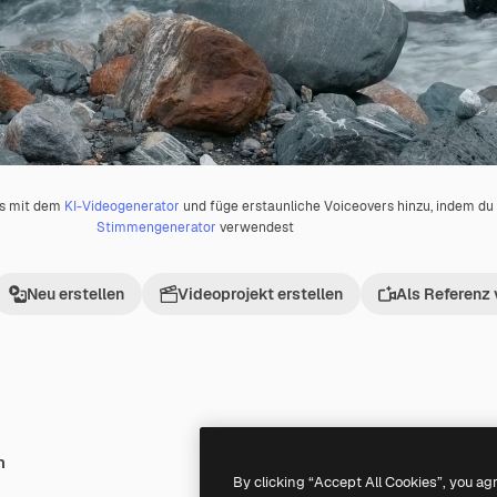
os mit dem
KI-Videogenerator
und füge erstaunliche Voiceovers hinzu, indem d
Stimmengenerator
verwendest
Neu erstellen
Videoprojekt erstellen
Als Referenz
h
Premium
Premium
By clicking “Accept All Cookies”, you ag