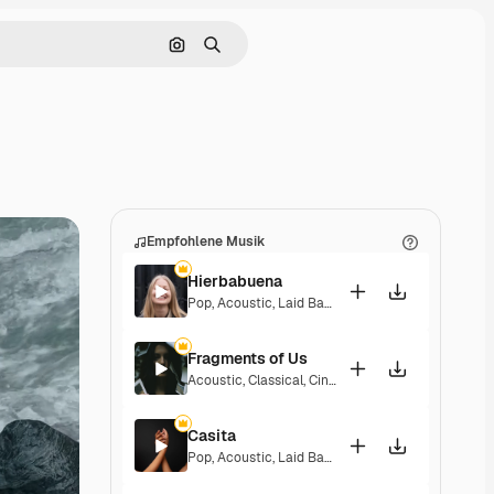
Nach Bild suchen
Suchen
Empfohlene Musik
Hierbabuena
Pop
,
Acoustic
,
Laid Back
,
Peaceful
,
Hopeful
,
Sent
Fragments of Us
Acoustic
,
Classical
,
Cinematic
,
Dramatic
,
Peacefu
Casita
Pop
,
Acoustic
,
Laid Back
,
Peaceful
,
Hopeful
,
Sent