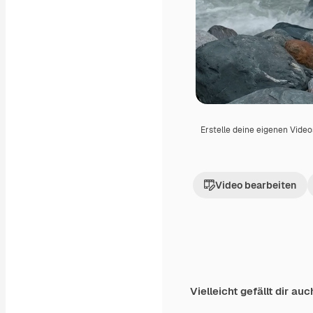
Erstelle deine eigenen Vide
Video bearbeiten
Vielleicht gefällt dir auc
Premium
Premium