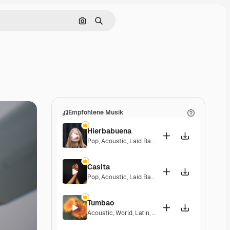
Nach Bild suchen
Suchen
Empfohlene Musik
Hierbabuena
Pop
,
Acoustic
,
Laid Back
,
Peaceful
,
Hopeful
,
Sent
Casita
Pop
,
Acoustic
,
Laid Back
,
Peaceful
,
Hopeful
,
Sent
Tumbao
Acoustic
,
World
,
Latin
,
Laid Back
,
Sentimental