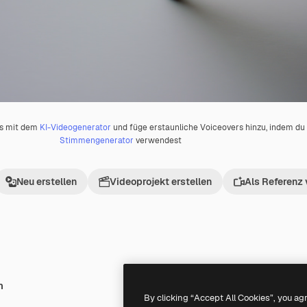
os mit dem
KI-Videogenerator
und füge erstaunliche Voiceovers hinzu, indem d
Stimmengenerator
verwendest
Neu erstellen
Videoprojekt erstellen
Als Referenz
h
Premium
Premium
By clicking “Accept All Cookies”, you ag