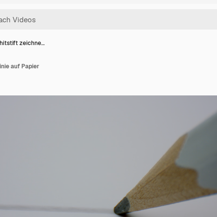
itstift zeichne…
inie auf Papier