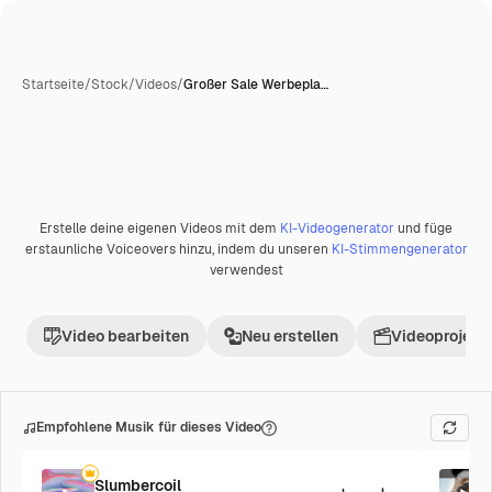
Startseite
/
Stock
/
Videos
/
Großer Sale Werbepla…
Erstelle deine eigenen Videos mit dem
KI-Videogenerator
und füge
erstaunliche Voiceovers hinzu, indem du unseren
KI-Stimmengenerator
verwendest
Video bearbeiten
Neu erstellen
Videoprojekt 
Empfohlene Musik für dieses Video
Slumbercoil