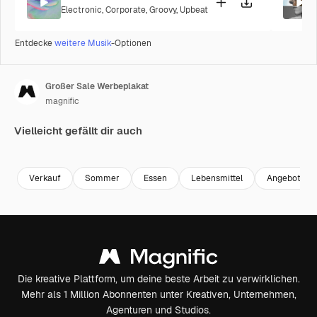
Electronic
,
Corporate
,
Groovy
,
Upbeat
Entdecke
weitere Musik
-Optionen
Großer Sale Werbeplakat
magnific
Vielleicht gefällt dir auch
Premium
Premium
Verkauf
Sommer
Essen
Lebensmittel
Angebot
Die kreative Plattform, um deine beste Arbeit zu verwirklichen.
Mehr als 1 Million Abonnenten unter Kreativen, Unternehmen,
Agenturen und Studios.