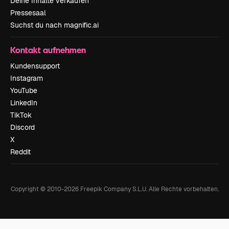
Deine Inhalte verkaufen
Pressesaal
Suchst du nach magnific.ai
Kontakt aufnehmen
Kundensupport
Instagram
YouTube
LinkedIn
TikTok
Discord
X
Reddit
Copyright © 2010-
2026
Freepik Company S.L.U.
Alle Rechte vorbehalten
.