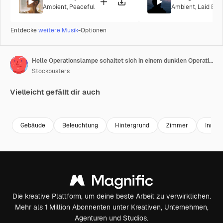
Ambient
,
Peaceful
Ambient
,
Laid Bac
Entdecke
weitere Musik
-Optionen
Helle Operationslampe schaltet sich in einem dunklen Operationssaal eines Krankenhauses aus. Nahaufnahme.
Stockbusters
Vielleicht gefällt dir auch
Premium
Premium
Premium
Premium
Gebäude
Beleuchtung
Hintergrund
Zimmer
Innere
Die kreative Plattform, um deine beste Arbeit zu verwirklichen.
Mehr als 1 Million Abonnenten unter Kreativen, Unternehmen,
Agenturen und Studios.