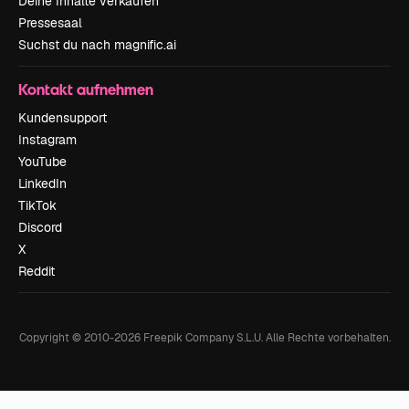
Deine Inhalte verkaufen
Pressesaal
Suchst du nach magnific.ai
Kontakt aufnehmen
Kundensupport
Instagram
YouTube
LinkedIn
TikTok
Discord
X
Reddit
Copyright © 2010-
2026
Freepik Company S.L.U.
Alle Rechte vorbehalten
.