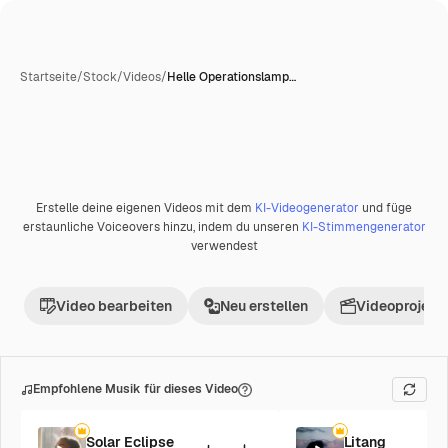
Startseite
/
Stock
/
Videos
/
Helle Operationslamp…
Erstelle deine eigenen Videos mit dem
KI-Videogenerator
und füge
erstaunliche Voiceovers hinzu, indem du unseren
KI-Stimmengenerator
verwendest
Video bearbeiten
Neu erstellen
Videoprojekt 
Empfohlene Musik für dieses Video
Solar Eclipse
Litang