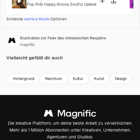
Pop
,
RnB
,
Happy
,
Groovy
,
Soulful
,
Upbeat
Entdecke
weitere Musik
-Optionen
Illustration zur Feier des chinesischen Neujahrs
magnific
Vielleicht gefällt dir auch
Premium
Premium
Hintergrund
Reichtum
Kultur
Kunst
Design
D
Die kreative Plattform, um deine beste Arbeit zu verwirklichen.
Mehr als 1 Million Abonnenten unter Kreativen, Unternehmen,
Agenturen und Studios.