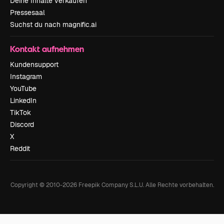
Deine Inhalte verkaufen
Pressesaal
Suchst du nach magnific.ai
Kontakt aufnehmen
Kundensupport
Instagram
YouTube
LinkedIn
TikTok
Discord
X
Reddit
Copyright © 2010-
2026
Freepik Company S.L.U.
Alle Rechte vorbehalten
.