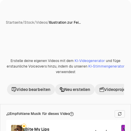
Startseite
/
Stock
/
Videos
/
Illustration zur Fei…
Erstelle deine eigenen Videos mit dem
KI-Videogenerator
und füge
erstaunliche Voiceovers hinzu, indem du unseren
KI-Stimmengenerator
verwendest
Video bearbeiten
Neu erstellen
Videoprojekt 
Empfohlene Musik für dieses Video
Bite My Lips