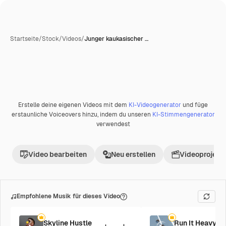
Startseite
/
Stock
/
Videos
/
Junger kaukasischer …
Erstelle deine eigenen Videos mit dem
KI-Videogenerator
und füge
erstaunliche Voiceovers hinzu, indem du unseren
KI-Stimmengenerator
verwendest
Video bearbeiten
Neu erstellen
Videoprojekt 
Empfohlene Musik für dieses Video
Skyline Hustle
Run It Heavy