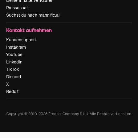
Deine Inhalte verkaufen
Pressesaal
Suchst du nach magnific.ai
Kontakt aufnehmen
Kundensupport
Instagram
YouTube
LinkedIn
TikTok
Discord
X
Reddit
Copyright © 2010-
2026
Freepik Company S.L.U.
Alle Rechte vorbehalten
.