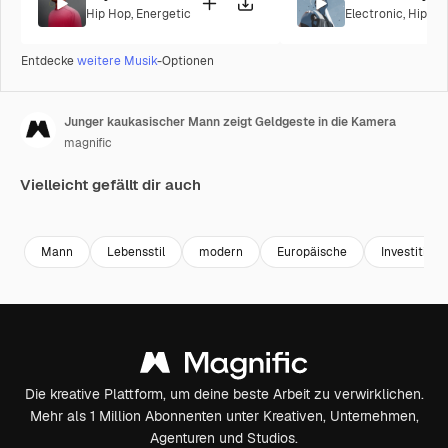
Hip Hop
,
Energetic
Electronic
,
Hip Ho
Entdecke
weitere Musik
-Optionen
Junger kaukasischer Mann zeigt Geldgeste in die Kamera
magnific
Vielleicht gefällt dir auch
Premium
Premium
Premium
Premium
Mann
Lebensstil
modern
Europäische
Investition
Die kreative Plattform, um deine beste Arbeit zu verwirklichen.
Mehr als 1 Million Abonnenten unter Kreativen, Unternehmen,
Agenturen und Studios.