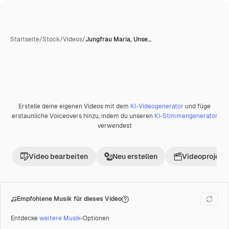
Startseite
/
Stock
/
Videos
/
Jungfrau Maria, Unse…
Erstelle deine eigenen Videos mit dem
KI-Videogenerator
und füge
erstaunliche Voiceovers hinzu, indem du unseren
KI-Stimmengenerator
verwendest
Video bearbeiten
Neu erstellen
Videoprojekt 
Empfohlene Musik für dieses Video
Entdecke
weitere Musik
-Optionen