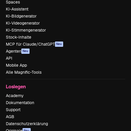
Spaces
KI-Assistent
KI-Bildgenerator
KI-Videogenerator
KI-Stimmengenerator
Stock-Inhalte
MCP für Claude/ChatGPT
Neu
Agenten
Neu
API
Mobile App
Alle Magnific-Tools
Loslegen
Academy
Dokumentation
Support
AGB
Datenschutzerklärung
Originale
Neu