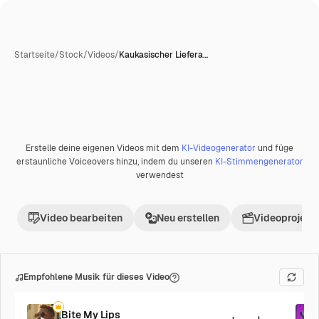
Startseite
/
Stock
/
Videos
/
Kaukasischer Liefera…
Erstelle deine eigenen Videos mit dem
KI-Videogenerator
und füge
erstaunliche Voiceovers hinzu, indem du unseren
KI-Stimmengenerator
verwendest
Video bearbeiten
Neu erstellen
Videoprojekt 
Empfohlene Musik für dieses Video
Bite My Lips