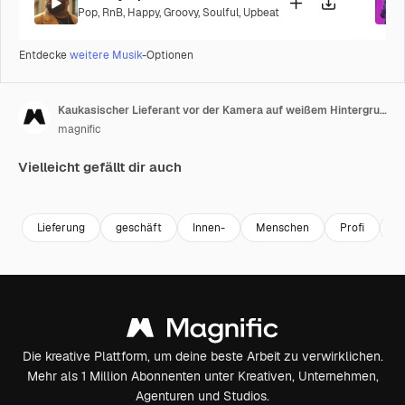
Pop
,
RnB
,
Happy
,
Groovy
,
Soulful
,
Upbeat
Entdecke
weitere Musik
-Optionen
Kaukasischer Lieferant vor der Kamera auf weißem Hintergrund
magnific
Vielleicht gefällt dir auch
Lieferung
geschäft
Innen-
Menschen
Profi
K
Die kreative Plattform, um deine beste Arbeit zu verwirklichen.
Mehr als 1 Million Abonnenten unter Kreativen, Unternehmen,
Agenturen und Studios.