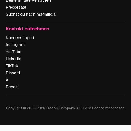
Deine Inhalte verkaufen
Pressesaal
Suchst du nach magnific.ai
Kontakt aufnehmen
Kundensupport
Instagram
YouTube
LinkedIn
TikTok
Discord
X
Reddit
Copyright © 2010-
2026
Freepik Company S.L.U.
Alle Rechte vorbehalten
.