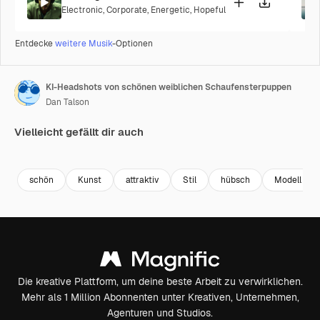
Electronic
,
Corporate
,
Energetic
,
Hopeful
Entdecke
weitere Musik
-Optionen
KI-Headshots von schönen weiblichen Schaufensterpuppen
Dan Talson
Vielleicht gefällt dir auch
Premium
Premium
Generiert von KI
Premium
Premium
schön
Kunst
attraktiv
Stil
hübsch
Modell
Die kreative Plattform, um deine beste Arbeit zu verwirklichen.
Mehr als 1 Million Abonnenten unter Kreativen, Unternehmen,
Agenturen und Studios.