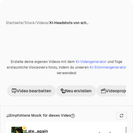
Startseite
/
Stock
/
Videos
/
KI-Headshots von sch…
Erstelle deine eigenen Videos mit dem
KI-Videogenerator
und füge
erstaunliche Voiceovers hinzu, indem du unseren
KI-Stimmengenerator
verwendest
Video bearbeiten
Neu erstellen
Videoprojekt 
Empfohlene Musik für dieses Video
Late...again