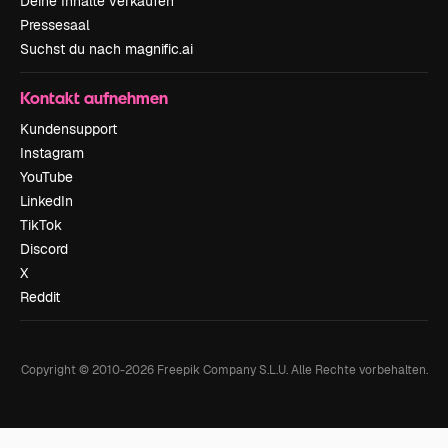
Deine Inhalte verkaufen
Pressesaal
Suchst du nach magnific.ai
Kontakt aufnehmen
Kundensupport
Instagram
YouTube
LinkedIn
TikTok
Discord
X
Reddit
Copyright © 2010-
2026
Freepik Company S.L.U.
Alle Rechte vorbehalten
.