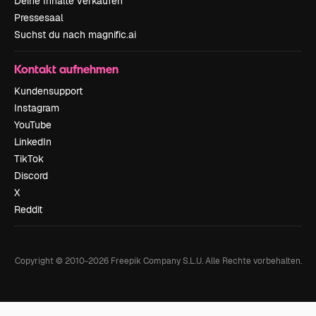
Deine Inhalte verkaufen
Pressesaal
Suchst du nach magnific.ai
Kontakt aufnehmen
Kundensupport
Instagram
YouTube
LinkedIn
TikTok
Discord
X
Reddit
Copyright © 2010-
2026
Freepik Company S.L.U.
Alle Rechte vorbehalten
.