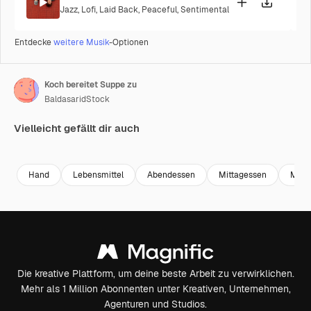
Jazz
,
Lofi
,
Laid Back
,
Peaceful
,
Sentimental
Entdecke
weitere Musik
-Optionen
Koch bereitet Suppe zu
BaldasaridStock
Vielleicht gefällt dir auch
Premium
Premium
Hand
Lebensmittel
Abendessen
Mittagessen
Mahl
Die kreative Plattform, um deine beste Arbeit zu verwirklichen.
Mehr als 1 Million Abonnenten unter Kreativen, Unternehmen,
Agenturen und Studios.