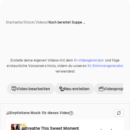
Startseite
/
Stock
/
Videos
/
Koch bereitet Suppe …
Erstelle deine eigenen Videos mit dem
KI-Videogenerator
und füge
erstaunliche Voiceovers hinzu, indem du unseren
KI-Stimmengenerator
verwendest
Video bearbeiten
Neu erstellen
Videoprojekt 
Empfohlene Musik für dieses Video
Breathe This Sweet Moment