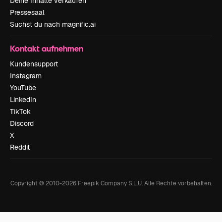
Deine Inhalte verkaufen
Pressesaal
Suchst du nach magnific.ai
Kontakt aufnehmen
Kundensupport
Instagram
YouTube
LinkedIn
TikTok
Discord
X
Reddit
Copyright © 2010-
2026
Freepik Company S.L.U.
Alle Rechte vorbehalten
.