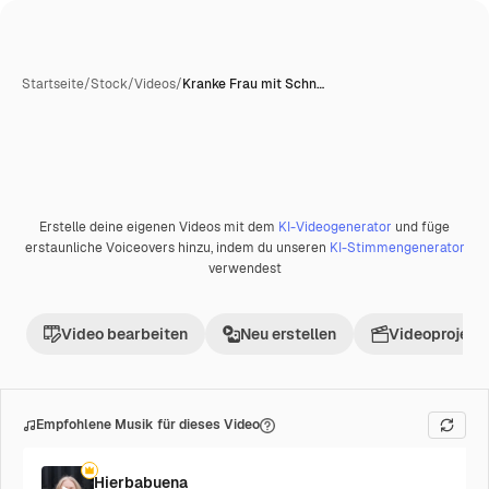
Startseite
/
Stock
/
Videos
/
Kranke Frau mit Schn…
Erstelle deine eigenen Videos mit dem
KI-Videogenerator
und füge
erstaunliche Voiceovers hinzu, indem du unseren
KI-Stimmengenerator
verwendest
Video bearbeiten
Neu erstellen
Videoprojekt 
Empfohlene Musik für dieses Video
Hierbabuena