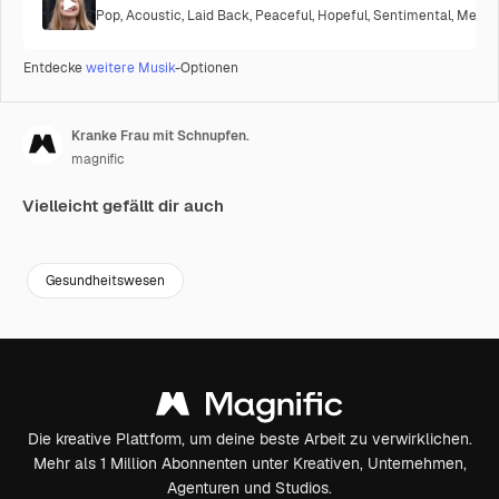
Pop
,
Acoustic
,
Laid Back
,
Peaceful
,
Hopeful
,
Sentimental
,
Melanc
Entdecke
weitere Musik
-Optionen
Kranke Frau mit Schnupfen.
magnific
Vielleicht gefällt dir auch
Premium
Premium
Premium
Premium
Gesundheitswesen
Die kreative Plattform, um deine beste Arbeit zu verwirklichen.
Mehr als 1 Million Abonnenten unter Kreativen, Unternehmen,
Agenturen und Studios.