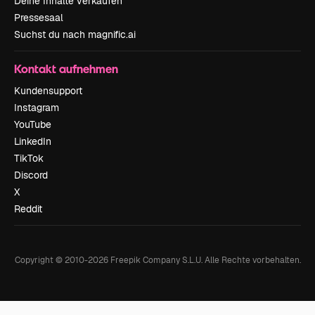
Deine Inhalte verkaufen
Pressesaal
Suchst du nach magnific.ai
Kontakt aufnehmen
Kundensupport
Instagram
YouTube
LinkedIn
TikTok
Discord
X
Reddit
Copyright © 2010-
2026
Freepik Company S.L.U.
Alle Rechte vorbehalten
.