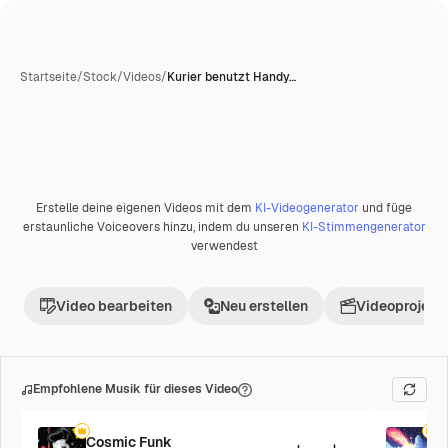
Startseite
/
Stock
/
Videos
/
Kurier benutzt Handy…
Erstelle deine eigenen Videos mit dem
KI-Videogenerator
und füge
erstaunliche Voiceovers hinzu, indem du unseren
KI-Stimmengenerator
verwendest
Video bearbeiten
Neu erstellen
Videoprojekt 
Empfohlene Musik für dieses Video
Cosmic Funk
F