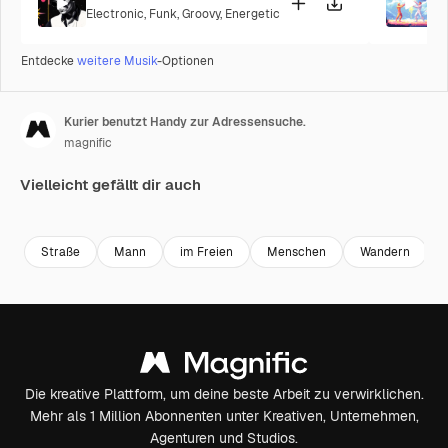
Electronic
,
Funk
,
Groovy
,
Energetic
P
Entdecke
weitere Musik
-Optionen
Kurier benutzt Handy zur Adressensuche.
magnific
Vielleicht gefällt dir auch
Premium
Premium
Premium
Premium
Straße
Mann
im Freien
Menschen
Wandern
Die kreative Plattform, um deine beste Arbeit zu verwirklichen.
Mehr als 1 Million Abonnenten unter Kreativen, Unternehmen,
Agenturen und Studios.