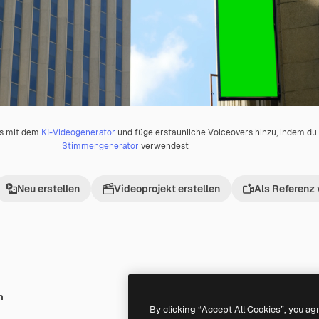
os mit dem
KI-Videogenerator
und füge erstaunliche Voiceovers hinzu, indem d
Stimmengenerator
verwendest
Neu erstellen
Videoprojekt erstellen
Als Referenz
h
Premium
Premium
By clicking “Accept All Cookies”, you ag