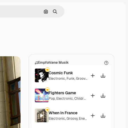
Nach Bild suchen
Suchen
Empfohlene Musik
Cosmic Funk
Electronic
,
Funk
,
Groovy
,
Energetic
Fighters Game
Pop
,
Electronic
,
Children
,
Synthwave
,
Epic
,
Energe
When In France
Electronic
,
Groovy
,
Energetic
,
Playful
,
Exciting