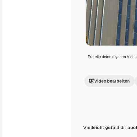
Erstelle deine eigenen Vide
Video bearbeiten
Vielleicht gefällt dir auc
Premium
Premium
Generiert von KI