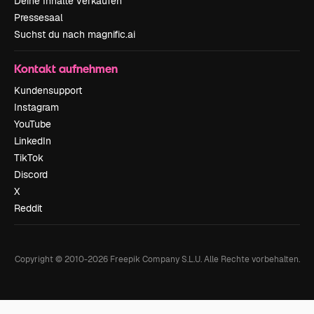
Deine Inhalte verkaufen
Pressesaal
Suchst du nach magnific.ai
Kontakt aufnehmen
Kundensupport
Instagram
YouTube
LinkedIn
TikTok
Discord
X
Reddit
Copyright © 2010-
2026
Freepik Company S.L.U.
Alle Rechte vorbehalten
.