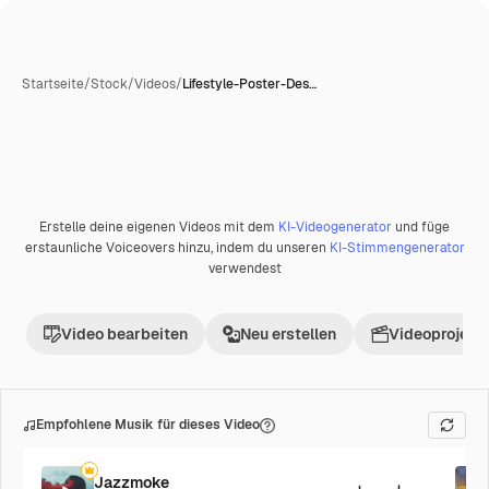
Startseite
/
Stock
/
Videos
/
Lifestyle-Poster-Des…
Erstelle deine eigenen Videos mit dem
KI-Videogenerator
und füge
erstaunliche Voiceovers hinzu, indem du unseren
KI-Stimmengenerator
verwendest
Video bearbeiten
Neu erstellen
Videoprojekt 
Empfohlene Musik für dieses Video
Jazzmoke