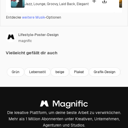
Jazz
,
Lounge
,
Groovy
,
Laid Back
,
Elegant
Entdecke
weitere Musik
-Optionen
Lifestyle-Poster-Design
magnific
Vielleicht gefällt dir auch
Premium
Premium
Grün
Lebensstil
beige
Plakat
Grafik-Design
T
Die kreative Plattform, um deine beste Arbeit zu verwirklichen.
Mehr als 1 Million Abonnenten unter Kreativen, Unternehmen,
Agenturen und Studios.