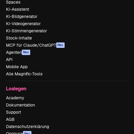
Spaces
KI-Assistent
KI-Bildgenerator
KI-Videogenerator
KI-Stimmengenerator
Stock-Inhalte
MCP für Claude/ChatGPT
Neu
Agenten
Neu
API
Mobile App
Alle Magnific-Tools
Loslegen
Academy
Dokumentation
Support
AGB
Datenschutzerklärung
Originale
Neu