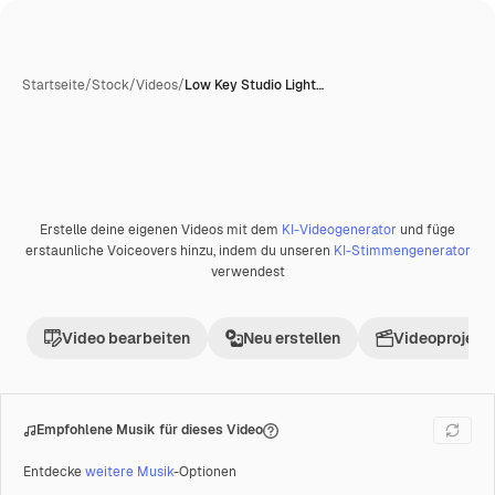
Startseite
/
Stock
/
Videos
/
Low Key Studio Light…
Erstelle deine eigenen Videos mit dem
KI-Videogenerator
und füge
erstaunliche Voiceovers hinzu, indem du unseren
KI-Stimmengenerator
verwendest
Video bearbeiten
Neu erstellen
Videoprojekt 
Empfohlene Musik für dieses Video
Entdecke
weitere Musik
-Optionen