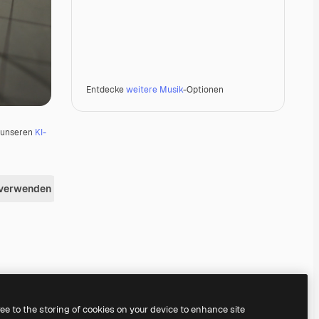
Entdecke
weitere Musik
-Optionen
u unseren
KI-
 verwenden
Premium
Premium
Premium
Premium
ree to the storing of cookies on your device to enhance site