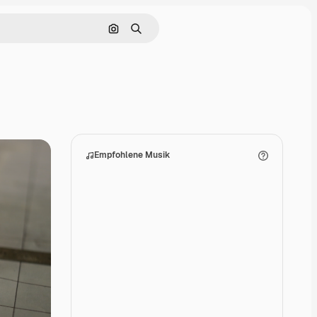
Nach Bild suchen
Suchen
Empfohlene Musik