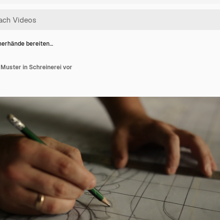
erhände bereiten…
Muster in Schreinerei vor