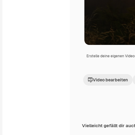
Erstelle deine eigenen Vide
Video bearbeiten
Vielleicht gefällt dir auc
Premium
Premium