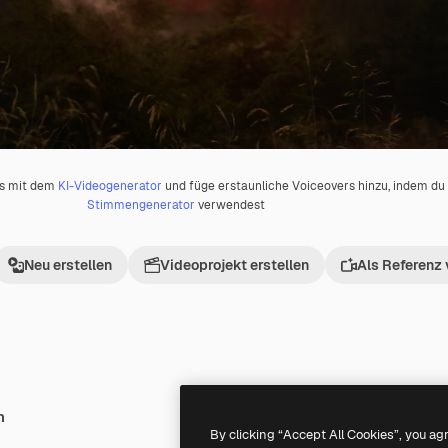
os mit dem
KI-Videogenerator
und füge erstaunliche Voiceovers hinzu, indem d
Stimmengenerator
verwendest
Neu erstellen
Videoprojekt erstellen
Als Referenz
h
Premium
Premium
By clicking “Accept All Cookies”, you ag