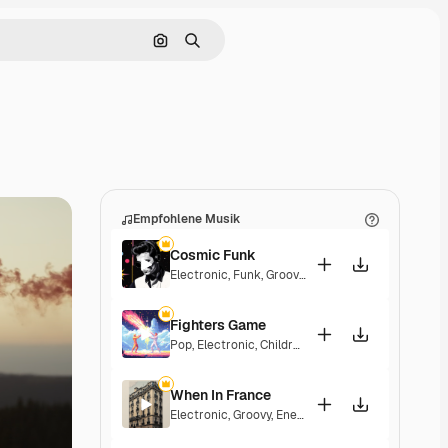
Nach Bild suchen
Suchen
Empfohlene Musik
Cosmic Funk
Electronic
,
Funk
,
Groovy
,
Energetic
Fighters Game
Pop
,
Electronic
,
Children
,
Synthwave
,
Epic
,
Energe
When In France
Electronic
,
Groovy
,
Energetic
,
Playful
,
Exciting