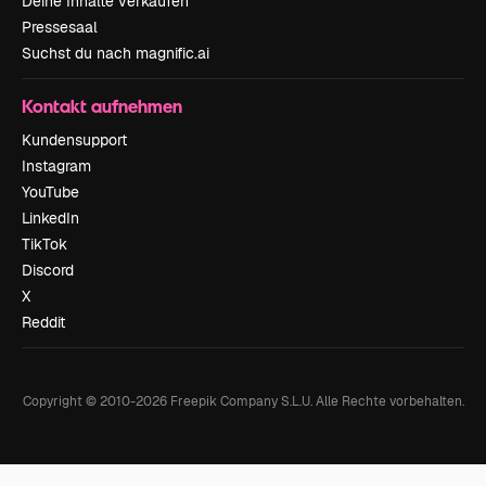
Deine Inhalte verkaufen
Pressesaal
Suchst du nach magnific.ai
Kontakt aufnehmen
Kundensupport
Instagram
YouTube
LinkedIn
TikTok
Discord
X
Reddit
Copyright © 2010-
2026
Freepik Company S.L.U.
Alle Rechte vorbehalten
.