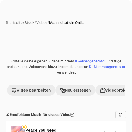
Startseite
/
Stock
/
Videos
/
Mann leitet ein Onli…
Erstelle deine eigenen Videos mit dem
KI-Videogenerator
und füge
erstaunliche Voiceovers hinzu, indem du unseren
KI-Stimmengenerator
verwendest
Video bearbeiten
Neu erstellen
Videoprojekt 
Empfohlene Musik für dieses Video
Peace You Need