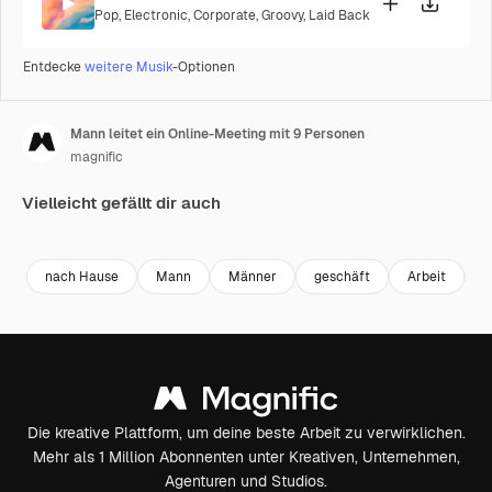
Pop
,
Electronic
,
Corporate
,
Groovy
,
Laid Back
Entdecke
weitere Musik
-Optionen
Mann leitet ein Online-Meeting mit 9 Personen
magnific
Vielleicht gefällt dir auch
nach Hause
Mann
Männer
geschäft
Arbeit
B
Die kreative Plattform, um deine beste Arbeit zu verwirklichen.
Mehr als 1 Million Abonnenten unter Kreativen, Unternehmen,
Agenturen und Studios.